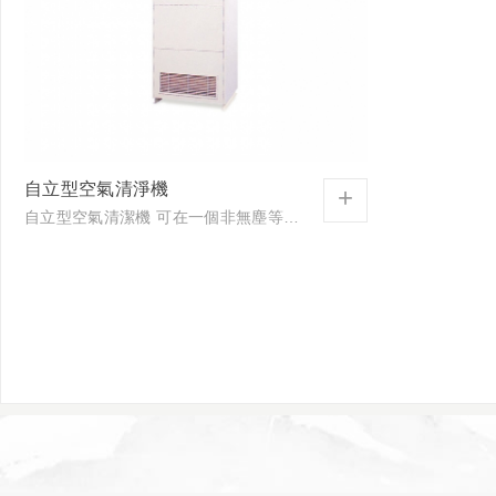
自立型空氣清淨機
+
自立型空氣清潔機 可在一個非無塵等級之小區域持續運轉15~30分鐘左右 ，可將空氣中大分子落塵過濾，達到基本無塵的空間。並在使用完後可將其設備轉換到另一非無塵等級之空間，交換使用，...